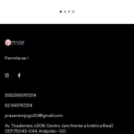
Permita-se !
5562999767214
62 999767214
prazeremjogo20@gmail.com
Av. Tiradentes, n.508, Centro, (em frente a lotérica Real)
CEP.:75.043-044, Anápolis - GO