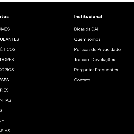
utos
Institucional
UMES
Dicas da DAi
MULANTES
Quem somos
ÉTICOS
Políticas de Privacidade
ADORES
Trocas e Devoluções
SÓRIOS
Perguntas Frequentes
ESES
Contato
RIES
INHAS
S
NE
ASIAS