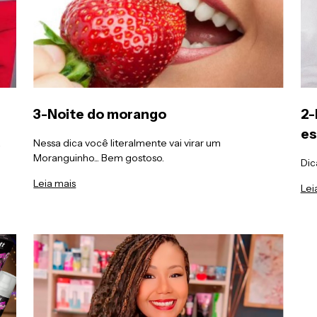
3-Noite do morango
2-
es
a
Nessa dica você literalmente vai virar um
Moranguinho... Bem gostoso.
Dic
Leia mais
Lei