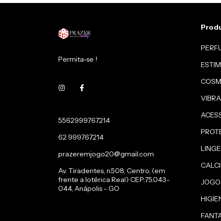
Prod
PERF
Permita-se !
ESTI
COSM
VIBR
ACES
5562999767214
PROT
62 999767214
LINGE
prazeremjogo20@gmail.com
CALC
Av. Tiradentes, n.508, Centro, (em
frente a lotérica Real) CEP.:75.043-
JOGO
044, Anápolis - GO
HIGIE
FANT