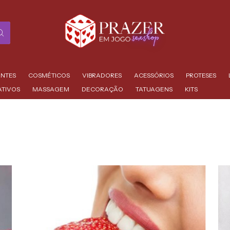
ANTES
COSMÉTICOS
VIBRADORES
ACESSÓRIOS
PROTESES
ATIVOS
MASSAGEM
DECORAÇÃO
TATUAGENS
KITS