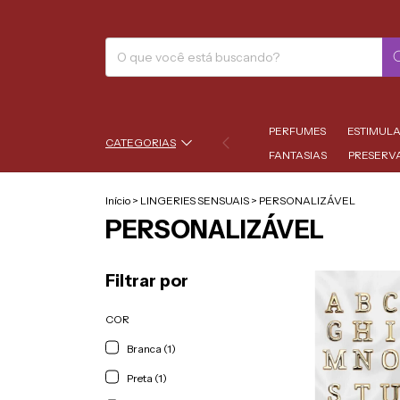
PERFUMES
ESTIMUL
CATEGORIAS
FANTASIAS
PRESERV
Início
>
LINGERIES SENSUAIS
>
PERSONALIZÁVEL
PERSONALIZÁVEL
Filtrar por
COR
Branca (1)
Preta (1)