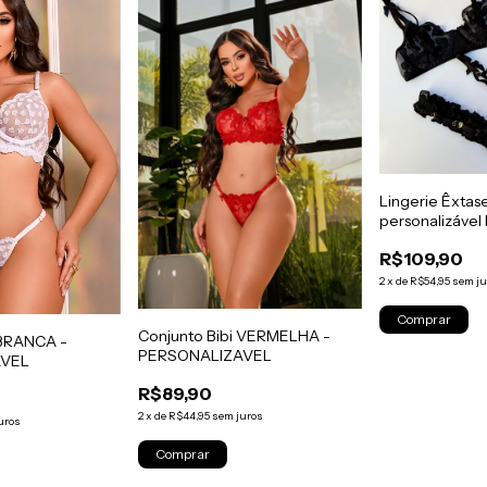
Lingerie Êxtas
personalizável
R$109,90
2
x
de
R$54,95
sem ju
Comprar
Conjunto Bibi VERMELHA -
 BRANCA -
PERSONALIZAVEL
AVEL
R$89,90
2
x
de
R$44,95
sem juros
uros
Comprar