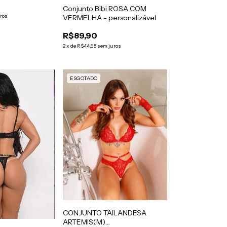
Conjunto Bibi ROSA COM
ros
VERMELHA - personalizável
R$89,90
2
x
de
R$44,95
sem juros
ESGOTADO
CONJUNTO TAILANDESA
ARTEMIS(M)