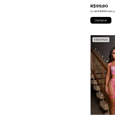
R$99,90
2
x
de
R$49,95
sem j
ESGOTADO