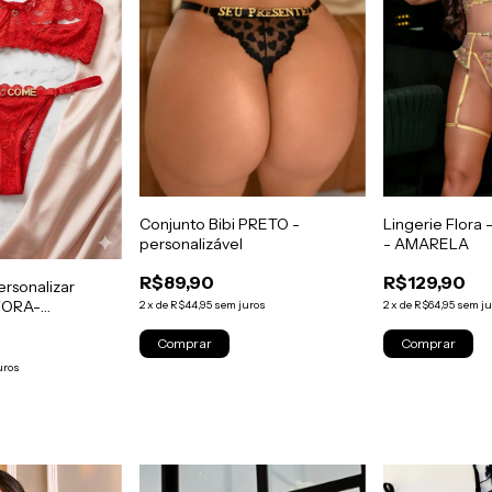
Conjunto Bibi PRETO -
Lingerie Flora 
personalizável
- AMARELA
R$89,90
R$129,90
ersonalizar
FORA-
2
x
de
R$44,95
sem juros
2
x
de
R$64,95
sem ju
Comprar
Comprar
uros