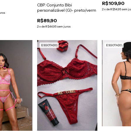
R$109,90
CBP. Conjunto Bibi
2
x
de
R$54,95
sem ju
personalizável (G)- preto/verm
uros
R$89,90
2
x
de
R$44,95
sem juros
ESGOTADO
ESGOTADO