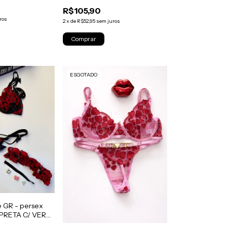
PERSONALIZAVÉL(M)- PINK
R$105,90
ros
2
x
de
R$52,95
sem juros
ESGOTADO
e GR - persex
l PRETA C/ VERM