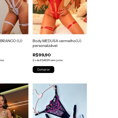
 BRANCO (U)
Body MEDUSA vermelho(U)
personalizável
R$99,90
ros
2
x
de
R$49,95
sem juros