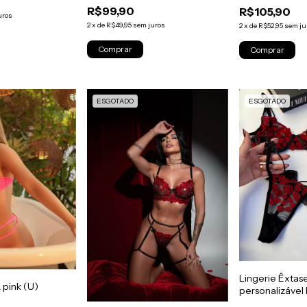
R$99,90
R$105,90
uros
2
x
de
R$49,95
sem juros
2
x
de
R$52,95
sem ju
ESGOTADO
ESGOTADO
Lingerie Êxtas
pink (U)
personalizáve
TAMANHO:M