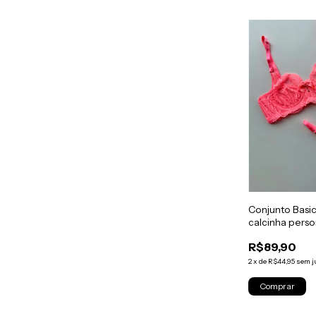
Conjunto Basic
calcinha perso
R$89,90
2
x
de
R$44,95
sem j
Comprar