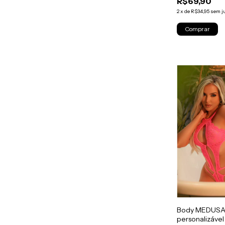
R$69,90
2
x
de
R$34,95
sem j
Comprar
Body MEDUSA 
personalizável