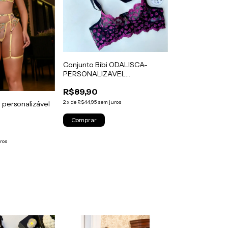
Conjunto Bibi ODALISCA-
PERSONALIZAVEL
TAMANHO:M
R$89,90
2
x
de
R$44,95
sem juros
- personalizável
ros