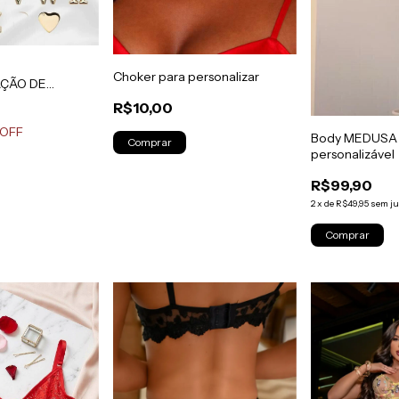
Choker para personalizar
AÇÃO DE
R$10,00
 OFF
Body MEDUSA
Comprar
personalizável
R$99,90
2
x
de
R$49,95
sem ju