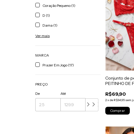
Coração Pequeno (1)
D (1)
Dama (1)
Ver mais
MARCA
Prazer Em Jogo (17)
Conjunto de p
PEITINHO DE 
PREÇO
VERMELHO
R$69,90
De
Até
2
x
de
R$34,95
sem j
Comprar