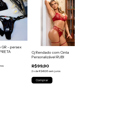
e GR - persex
 PRETA
Cj Rendado com Cinta
Personalizável RUBI
R$99,90
ros
2
x
de
R$49,95
sem juros
Comprar