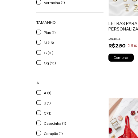
Vermelha (1)
TAMANHO
LETRAS PARA
PERSONALIZ
Plus (1)
CALCINHA
R$3,50
M (16)
R$2,50
29
%
G (16)
Comprar
Gg (15)
A
A (1)
B (1)
C (1)
Capetinha (1)
Coração (1)