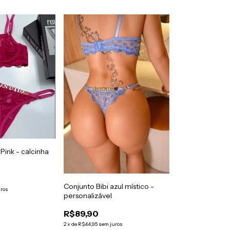
Pink - calcinha
Conjunto Bibi azul místico -
uros
personalizável
R$89,90
2
x
de
R$44,95
sem juros