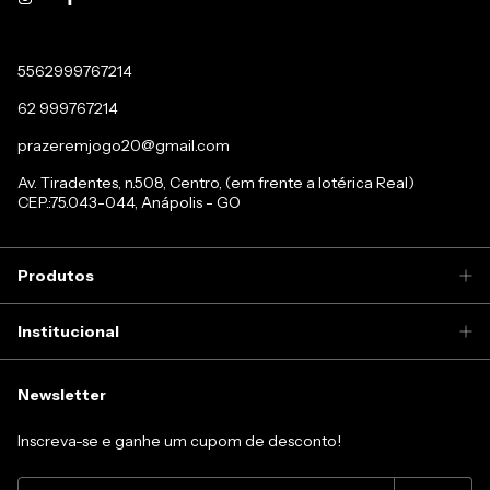
5562999767214
62 999767214
prazeremjogo20@gmail.com
Av. Tiradentes, n.508, Centro, (em frente a lotérica Real)
CEP.:75.043-044, Anápolis - GO
Produtos
Institucional
Newsletter
Inscreva-se e ganhe um cupom de desconto!