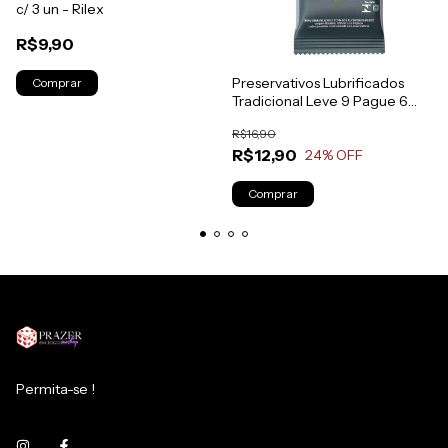
c/ 3 un - Rilex
R$9,90
Preservativos Lubrificados
Tradicional Leve 9 Pague 6
unidades Blowtex
R$16,90
R$12,90
24
% OFF
Permita-se !