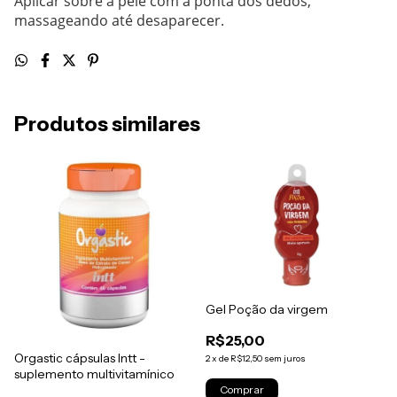
Aplicar sobre a pele com a ponta dos dedos,
massageando até desaparecer.
Produtos similares
Gel Poção da virgem
R$25,00
Orgastic cápsulas Intt -
2
x
de
R$12,50
sem juros
suplemento multivitamínico