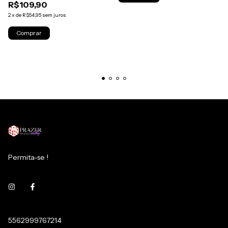
R$109,90
2
x
de
R$54,95
sem juros
Permita-se !
5562999767214