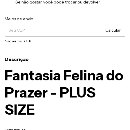
Se não gostar, você pode trocar ou devolver.
Entregas para o CEP:
Alterar CEP
Meios de envio
Calcular
Não sei meu CEP
Descrição
Fantasia Felina do
Prazer - PLUS
SIZE