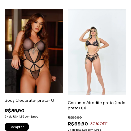
Body Cleoprata- preto- U
Conjunto Afrodite preto (todo
preto) (u)
R$89,90
2
x
de
R$44,95
sem juros
R$99,90
R$69,90
30
% OFF
2
x
de
R$34,95
sem juros