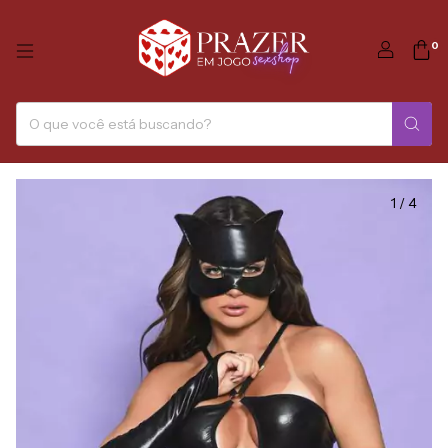
0
1
/
4